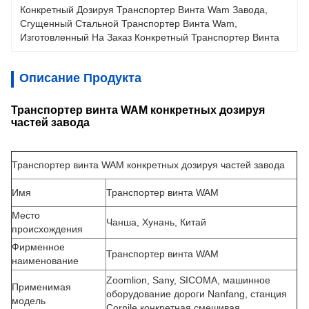
Конкретный Дозируя Транспортер Винта Wam Завода
, 
Сгущенный Стальной Транспортер Винта Wam
, 
Изготовленный На Заказ Конкретный Транспортер Винта
Описание Продукта
Транспортер винта WAM конкретных дозируя
частей завода
Транспортер винта WAM конкретных дозируя частей завода
Имя
Транспортер винта WAM
Место
Чанша, Хунань, Китай
происхождения
Фирменное
Транспортер винта WAM
наименование
Zoomlion, Sany, SICOMA, машинное
Применимая
оборудование дороги Nanfang, станция
модель
Cornile конкретная смешивая