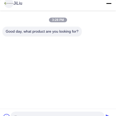
JiLiu
Социальные сети
3:28 PM
Быстрый контакт
Good day, what product are you looking for?
Телефон
0086-18975137227
Электронная почта
tc18975137227@gmail.com
Адрес
Дорога 169 Renming восточная, Чанша, Хунань, Китай
Политика конфиденциальности
|
Карта сайта
Китай хорошо. Качество части конкретного насоса запасные
Доставщик. 2022-2026 Changsha Tongchuang Mechanical Co.,