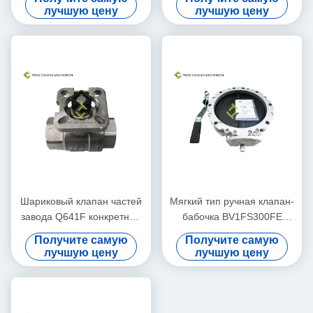
колесом для редуктора
завода
лучшую цену
лучшую цену
смесителя
Шариковый клапан частей
Мягкий тип ручная клапан-
завода Q641F конкретный
бабочка BV1FS300FE
дозируя пневматический с
300mm запечатывания
Получите самую
Получите самую
внутренним потоком
порошка цемента
лучшую цену
лучшую цену