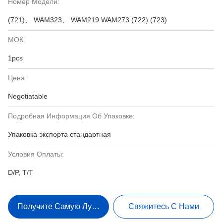
Номер Модели:
(721)、 WAM323、 WAM219 WAM273 (722) (723)
МОК:
1pcs
Цена:
Negotiatable
Подробная Информация Об Упаковке:
Упаковка экспорта стандартная
Условия Оплаты:
D/P, T/T
Получите Самую Лучшую Цену
Свяжитесь С Нами