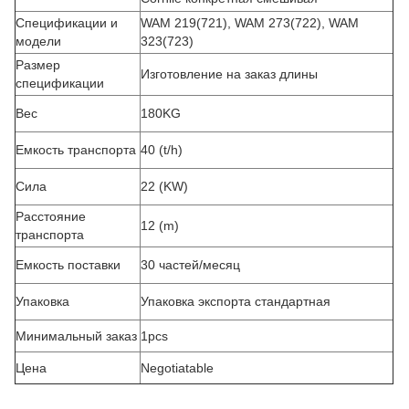
Спецификации и
WAM 219(721), WAM 273(722), WAM
модели
323(723)
Размер
Изготовление на заказ длины
спецификации
Вес
180KG
Емкость транспорта
40 (t/h)
Сила
22 (KW)
Расстояние
12 (m)
транспорта
Емкость поставки
30 частей/месяц
Упаковка
Упаковка экспорта стандартная
Минимальный заказ
1pcs
Цена
Negotiatable