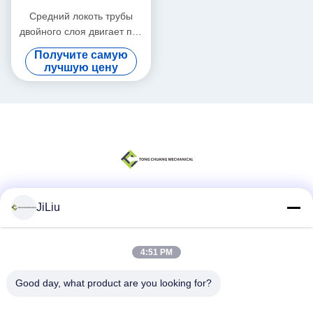
Средний локоть трубы
двойного слоя двигает под
углом высокий утюг
Получите самую
125*R190.5-90° хромия
лучшую цену
JiLiu
Социальные сети
4:51 PM
Быстрый контакт
Good day, what product are you looking for?
Телефон