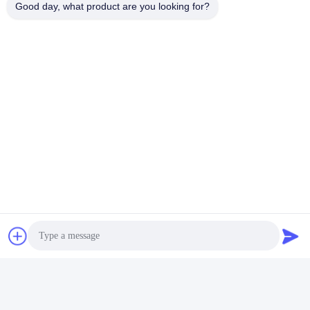
Good day, what product are you looking for?
Zoomlion бетонный насос
Zoomlion бетонный насос
двойного управления
двойного управления
соленоидный клапан 334D-
соленоидный клапан
Получите самую
Получите самую
015-02 1010302328
МЕТАЛЬНАЯ РАБОТА
лучшую цену
лучшую цену
1070500150