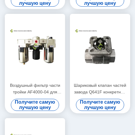
изготовленную на заказ
колесом для редуктора
лучшую цену
лучшую цену
длину
смесителя
Воздушный фильтр части
Шариковый клапан частей
тройки AF4000-04 для
завода Q641F конкретный
конкретного дозируя
дозируя пневматический с
Получите самую
Получите самую
завода
внутренним потоком
лучшую цену
лучшую цену