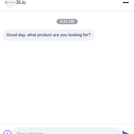
JiLiu
Социальные сети
5:21 AM
Быстрый контакт
Good day, what product are you looking for?
Телефон
0086-18975137227
Электронная почта
tc18975137227@gmail.com
Адрес
Дорога 169 Renming восточная, Чанша, Хунань, Китай
Политика конфиденциальности
|
Карта сайта
Китай хорошо. Качество части конкретного насоса запасные
Доставщик. 2022-2026 Changsha Tongchuang Mechanical Co.,